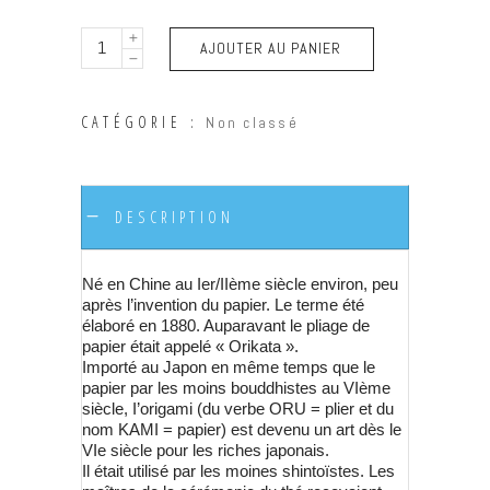
ORIGINE
AJOUTER AU PANIER
DE
L’ORIGAMI
CATÉGORIE :
Non classé
quantity
DESCRIPTION
Né en Chine au Ier/IIème siècle environ, peu
après l’invention du papier. Le terme été
élaboré en 1880. Auparavant le pliage de
papier était appelé « Orikata ».
Importé au Japon en même temps que le
papier par les moins bouddhistes au VIème
siècle, I’origami (du verbe ORU = plier et du
nom KAMI = papier) est devenu un art dès le
VIe siècle pour les riches japonais.
Il était utilisé par les moines shintoïstes. Les