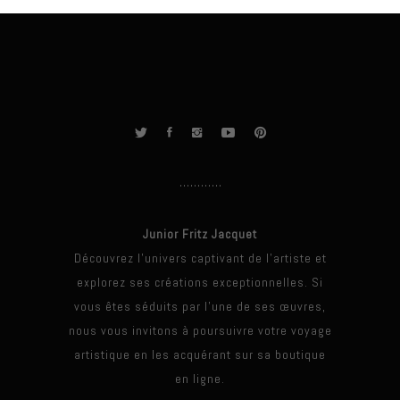
Junior Fritz Jacquet
Découvrez l'univers captivant de l'artiste et
explorez ses créations exceptionnelles. Si
vous êtes séduits par l'une de ses œuvres,
nous vous invitons à poursuivre votre voyage
artistique en les acquérant sur sa boutique
en ligne.