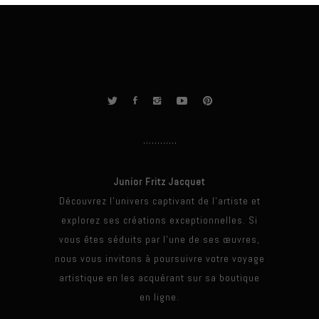
Junior Fritz Jacquet
Découvrez l'univers captivant de l'artiste et
explorez ses créations exceptionnelles. Si
vous êtes séduits par l'une de ses œuvres,
nous vous invitons à poursuivre votre voyage
artistique en les acquérant sur sa boutique
en ligne.