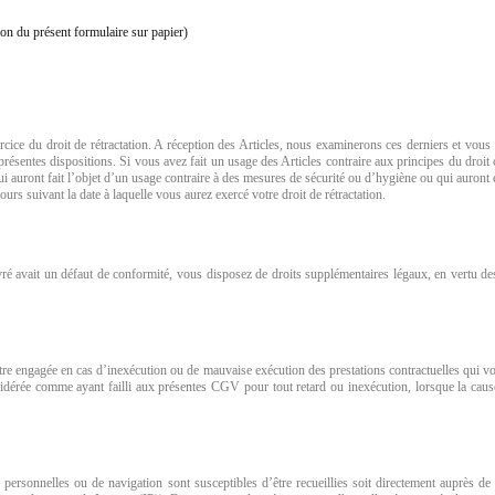
on du présent formulaire sur papier)
ercice du droit de rétractation. A réception des Articles, nous examinerons ces derniers et vou
sentes dispositions. Si vous avez fait un usage des Articles contraire aux principes du droit 
i auront fait l’objet d’un usage contraire à des mesures de sécurité ou d’hygiène ou qui auront é
rs suivant la date à laquelle vous aurez exercé votre droit de rétractation.
livré avait un défaut de conformité, vous disposez de droits supplémentaires légaux, en vertu
tre engagée en cas d’inexécution ou de mauvaise exécution des prestations contractuelles qui v
dérée comme ayant failli aux présentes CGV pour tout retard ou inexécution, lorsque la cause d
 personnelles ou de navigation sont susceptibles d’être recueillies soit directement auprès de