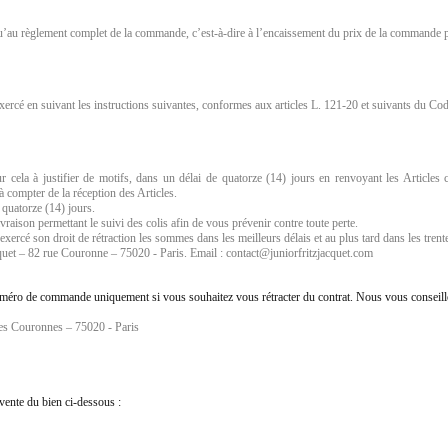
squ’au règlement complet de la commande, c’est-à-dire à l’encaissement du prix de la commande p
exercé en suivant les instructions suivantes, conformes aux articles L. 121-20 et suivants du C
 cela à justifier de motifs, dans un délai de quatorze (14) jours en renvoyant les Articles 
 compter de la réception des Articles.
e quatorze (14) jours.
vraison permettant le suivi des colis afin de vous prévenir contre toute perte.
xercé son droit de rétraction les sommes dans les meilleurs délais et au plus tard dans les trente 
jacquet – 82 rue Couronne – 75020 - Paris. Email : contact@juniorfritzjacquet.com
e numéro de commande uniquement si vous souhaitez vous rétracter du contrat. Nous vous conse
des Couronnes – 75020 - Paris
 vente du bien ci-dessous :