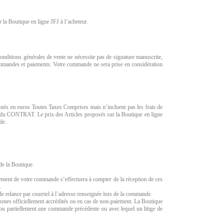
r la Boutique en ligne JFJ à l’acheteur.
ditions générales de vente ne nécessite pas de signature manuscrite,
ommandes et paiements. Votre commande ne sera prise en considération
nés en euros Toutes Taxes Comprises mais n’incluent pas les frais de
on du CONTRAT. Le prix des Articles proposés sur la Boutique en ligne
de.
de la Boutique.
aitement de votre commande s’effectuera à compter de la réception de ces
.
de relance par courriel à l’adresse renseignée lors de la commande.
ismes officiellement accrédités ou en cas de non-paiement. La Boutique
 ou partiellement une commande précédente ou avec lequel un litige de