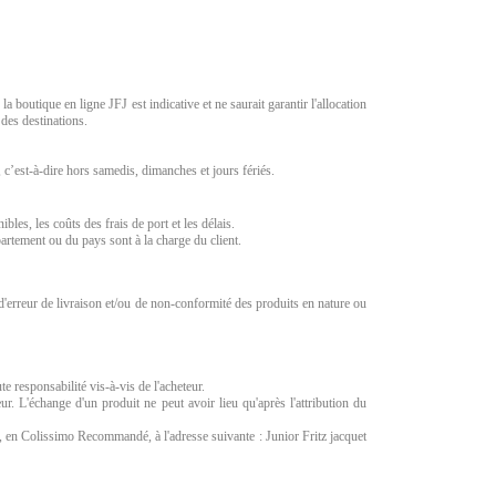
a boutique en ligne JFJ est indicative et ne saurait garantir l'allocation
 des destinations.
 c’est-à-dire hors samedis, dimanches et jours fériés.
es, les coûts des frais de port et les délais.
artement ou du pays sont à la charge du client.
 d'erreur de livraison et/ou de non-conformité des produits en nature ou
e responsabilité vis-à-vis de l'acheteur.
. L'échange d'un produit ne peut avoir lieu qu'après l'attribution du
, en Colissimo Recommandé, à l'adresse suivante : Junior Fritz jacquet