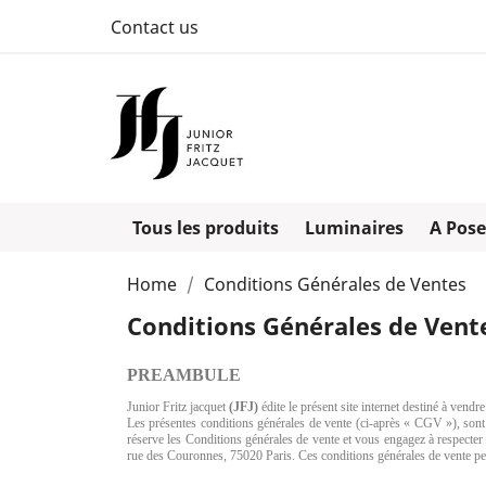
Contact us
Tous les produits
Luminaires
A Pose
Home
Conditions Générales de Ventes
Conditions Générales de Vent
PREAMBULE
Junior Fritz jacquet
(JFJ)
édite le présent site internet destiné à vendr
Les présentes conditions générales de vente (ci-après « CGV »), sont a
réserve les Conditions générales de vente et vous engagez à respecter l
rue des Couronnes, 75020 Paris. Ces conditions générales de vente pe