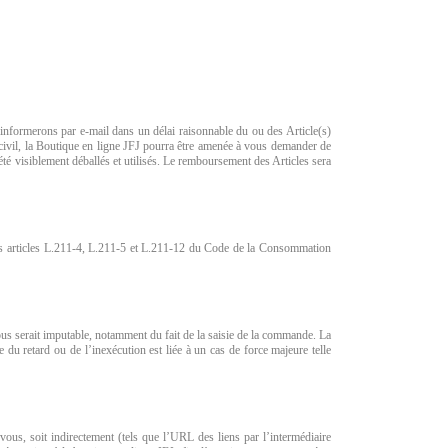
s informerons par e-mail dans un délai raisonnable du ou des Article(s)
civil, la Boutique en ligne JFJ pourra être amenée à vous demander de
té visiblement déballés et utilisés. Le remboursement des Articles sera
 des articles L.211-4, L.211-5 et L.211-12 du Code de la Consommation
ous serait imputable, notamment du fait de la saisie de la commande. La
u retard ou de l’inexécution est liée à un cas de force majeure telle
 vous, soit indirectement (tels que l’URL des liens par l’intermédiaire