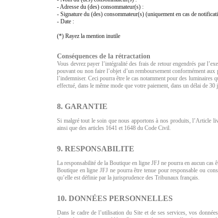
- Adresse du (des) consommateur(s) :
- Signature du (des) consommateur(s) (uniquement en cas de notificati
- Date :
(*) Rayez la mention inutile
Conséquences de la rétractation
Vous devrez payer l’intégralité des frais de retour engendrés par l’ex
pouvant ou non faire l’objet d’un remboursement conformément aux pré
l’indemniser. Ceci pourra être le cas notamment pour des luminaires qu
effectué, dans le même mode que votre paiement, dans un délai de 30 jou
8. GARANTIE
Si malgré tout le soin que nous apportons à nos produits, l’Article 
ainsi que des articles 1641 et 1648 du Code Civil.
9. RESPONSABILITE
La responsabilité de la Boutique en ligne JFJ ne pourra en aucun cas ê
Boutique en ligne JFJ ne pourra être tenue pour responsable ou consi
qu’elle est définie par la jurisprudence des Tribunaux français.
10. DONNÉES PERSONNELLES
Dans le cadre de l’utilisation du Site et de ses services, vos données