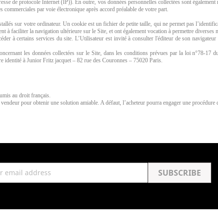
resse de protocole Internet (IP)). En outre, vos données personnelles collectées sont également n
es commerciales par voie électronique après accord préalable de votre part.
allés sur votre ordinateur. Un cookie est un fichier de petite taille, qui ne permet pas l’identific
t à faciliter la navigation ultérieure sur le Site, et ont également vocation à permettre diverses
éder à certains services du site. L’Utilisateur est invité à consulter l'éditeur de son navigateu
concernant les données collectées sur le Site, dans les conditions prévues par la loi n°78-17 du
otre identité à Junior Fritz jacquet – 82 rue des Couronnes – 75020 Paris.
mis au droit français.
au vendeur pour obtenir une solution amiable. A défaut, l’acheteur pourra engager une procédure d