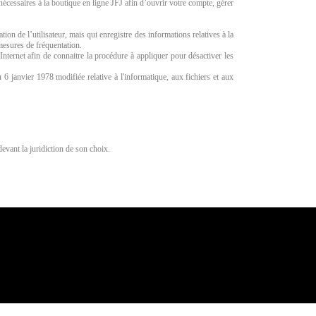
écessaires à la boutique en ligne JFJ afin d’ouvrir votre compte, gérer
ation de l’utilisateur, mais qui enregistre des informations relatives à la
 mesures de fréquentation.
r Internet afin de connaitre la procédure à appliquer pour désactiver les
 6 janvier 1978 modifiée relative à l'informatique, aux fichiers et aux
evant la juridiction de son choix.