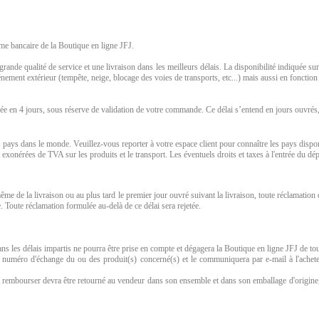
sme bancaire de la Boutique en ligne JFJ.
rande qualité de service et une livraison dans les meilleurs délais. La disponibilité indiquée sur l
ement extérieur (tempête, neige, blocage des voies de transports, etc...) mais aussi en fonction
uée en 4 jours, sous réserve de validation de votre commande. Ce délai s’entend en jours ouvrés,
s dans le monde. Veuillez-vous reporter à votre espace client pour connaître les pays disponibl
érées de TVA sur les produits et le transport. Les éventuels droits et taxes à l'entrée du dép
me de la livraison ou au plus tard le premier jour ouvré suivant la livraison, toute réclamation
 Toute réclamation formulée au-delà de ce délai sera rejetée.
ns les délais impartis ne pourra être prise en compte et dégagera la Boutique en ligne JFJ de tout
n numéro d'échange du ou des produit(s) concerné(s) et le communiquera par e-mail à l'acheteur
 à rembourser devra être retourné au vendeur dans son ensemble et dans son emballage d'origine