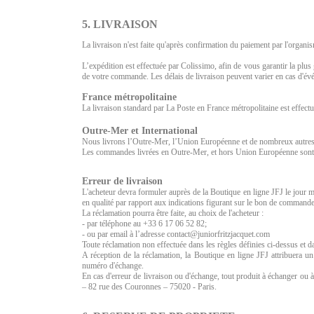
5. LIVRAISON
La livraison n'est faite qu'après confirmation du paiement par l'organi
L’expédition est effectuée par Colissimo, afin de vous garantir la plus g
de votre commande. Les délais de livraison peuvent varier en cas d'évén
France métropolitaine
La livraison standard par La Poste en France métropolitaine est effect
Outre-Mer et International
Nous livrons l’Outre-Mer, l’Union Européenne et de nombreux autres pay
Les commandes livrées en Outre-Mer, et hors Union Européenne sont exon
Erreur de livraison
L'acheteur devra formuler auprès de la Boutique en ligne JFJ le jour mê
en qualité par rapport aux indications figurant sur le bon de commande.
La réclamation pourra être faite, au choix de l'acheteur :
- par téléphone au +33 6 17 06 52 82;
- ou par email à l’adresse contact@juniorfritzjacquet.com
Toute réclamation non effectuée dans les règles définies ci-dessus et da
A réception de la réclamation, la Boutique en ligne JFJ attribuera u
numéro d'échange.
En cas d'erreur de livraison ou d'échange, tout produit à échanger ou
– 82 rue des Couronnes – 75020 - Paris.