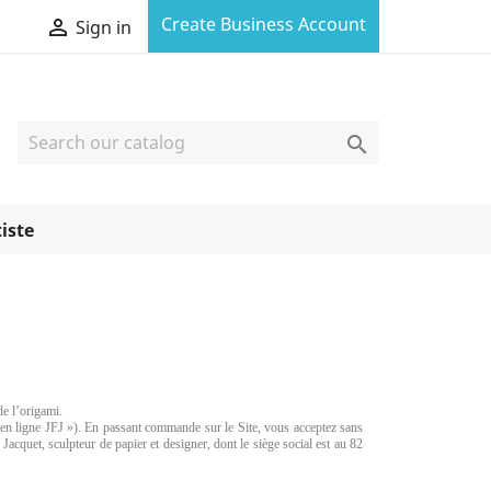
Create Business Account

Sign in

tiste
de l’origami.
ue en ligne JFJ »). En passant commande sur le Site, vous acceptez sans
Jacquet, sculpteur de papier et designer, dont le siège social est au 82