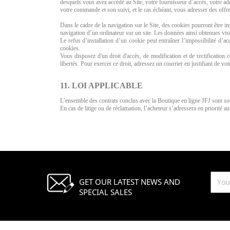
desquels vous avez accédé au Site, votre fournisseur d’accès, votre ad
votre commande et son suivi, et le cas échéant, vous adresser des offr
Dans le cadre de la navigation sur le Site, des cookies pourront être inst
navigation d’un ordinateur sur un site. Les données ainsi obtenues visen
Le refus d’installation d’un cookie peut entraîner l’impossibilité d’acc
cookies.
Vous disposez d'un droit d'accès, de modification et de rectification 
libertés. Pour exercer ce droit, adressez un courrier en justifiant de v
11. LOI APPLICABLE
L’ensemble des contrats conclus avec la Boutique en ligne JFJ sont sou
En cas de litige ou de réclamation, l’acheteur s’adressera en priorité 
GET OUR LATEST NEWS AND
SPECIAL SALES