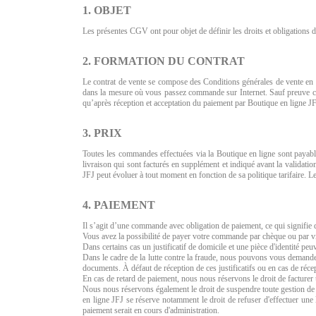
1. OBJET
Les présentes CGV ont pour objet de définir les droits et obligations de
2. FORMATION DU CONTRAT
Le contrat de vente se compose des Conditions générales de vente en
dans la mesure où vous passez commande sur Internet. Sauf preuve co
qu’après réception et acceptation du paiement par Boutique en ligne JFJ
3. PRIX
Toutes les commandes effectuées via la Boutique en ligne sont payab
livraison qui sont facturés en supplément et indiqué avant la valida
JFJ peut évoluer à tout moment en fonction de sa politique tarifaire. 
4. PAIEMENT
Il s’agit d’une commande avec obligation de paiement, ce qui signifie
Vous avez la possibilité de payer votre commande par chèque ou par v
Dans certains cas un justificatif de domicile et une pièce d'identité 
Dans le cadre de la lutte contre la fraude, nous pouvons vous demander 
documents. À défaut de réception de ces justificatifs ou en cas de réc
En cas de retard de paiement, nous nous réservons le droit de facturer
Nous nous réservons également le droit de suspendre toute gestion de 
en ligne JFJ se réserve notamment le droit de refuser d'effectuer un
paiement serait en cours d'administration.