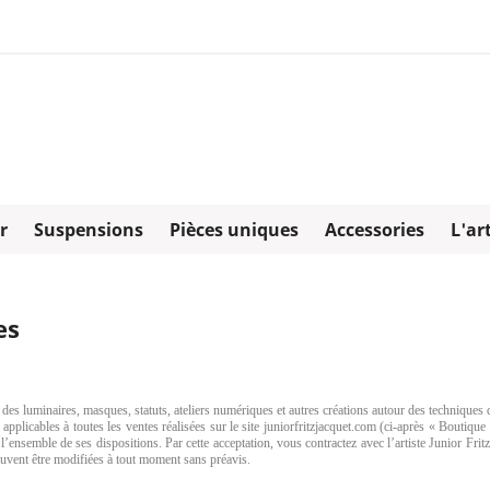
r
Suspensions
Pièces uniques
Accessories
L'ar
es
e des luminaires, masques, statuts, ateliers numériques et autres créations autour des techniques 
pplicables à toutes les ventes réalisées sur le site juniorfritzjacquet.com (ci-après « Boutiq
’ensemble de ses dispositions. Par cette acceptation, vous contractez avec l’artiste Junior Fritz 
uvent être modifiées à tout moment sans préavis.