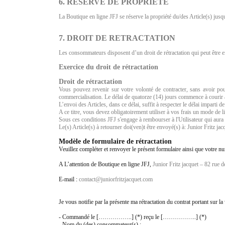
6. RESERVE DE PROPRIETE
La Boutique en ligne JFJ se réserve la propriété du/des Article(s) ju
7. DROIT DE RETRACTATION
Les consommateurs disposent d’un droit de rétractation qui peut être 
Exercice du droit de rétractation
Droit de rétractation
Vous pouvez revenir sur votre volonté de contracter, sans avoir pour
commercialisation. Le délai de quatorze (14) jours commence à courir à
L’envoi des Articles, dans ce délai, suffit à respecter le délai imparti d
A ce titre, vous devez obligatoirement utiliser à vos frais un mode de li
Sous ces conditions JFJ s'engage à rembourser à l'Utilisateur qui aura e
Le(s) Article(s) à retourner doi(ven)t être envoyé(s) à: Junior Fritz 
Modèle de formulaire de rétractation
Veuillez compléter et renvoyer le présent formulaire ainsi que votr
A L’attention de Boutique en ligne JFJ,
Junior Fritz jacquet – 82 rue 
E-mail :
contact@juniorfritzjacquet.com
Je vous notifie par la présente ma rétractation du contrat portant sur la
- Commandé le [……………..] (*) reçu le [……………..] (*)
- Nom du (des) consommateur(s) :