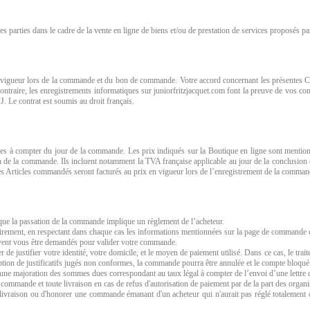
s parties dans le cadre de la vente en ligne de biens et/ou de prestation de services proposés pa
 vigueur lors de la commande et du bon de commande. Votre accord concernant les présentes Con
ntraire, les enregistrements informatiques sur juniorfritzjacquet.com font la preuve de vos c
. Le contrat est soumis au droit français.
les à compter du jour de la commande. Les prix indiqués sur la Boutique en ligne sont mention
tion de la commande. Ils incluent notamment la TVA française applicable au jour de la conclusi
Les Articles commandés seront facturés au prix en vigueur lors de l’enregistrement de la comman
 que la passation de la commande implique un règlement de l’acheteur.
irement, en respectant dans chaque cas les informations mentionnées sur la page de commande 
peuvent vous être demandés pour valider votre commande.
de justifier votre identité, votre domicile, et le moyen de paiement utilisé. Dans ce cas, le tr
eption de justificatifs jugés non conformes, la commande pourra être annulée et le compte bloqué
 une majoration des sommes dues correspondant au taux légal à compter de l’envoi d’une lettre 
commande et toute livraison en cas de refus d'autorisation de paiement par de la part des organ
e livraison ou d'honorer une commande émanant d'un acheteur qui n'aurait pas réglé totalement